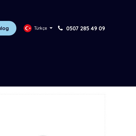
alog
0507 285 49 09
Türkçe