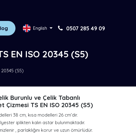
log
0507 285 49 09
English
 TS EN ISO 20345 (S5)
O 20345 (S5)
lik Burunlu ve Çelik Tabanlı
t Çizmesi TS EN ISO 20345 (S5)
lleri 38 cm, kısa modelleri 26 cm’dir.
lyester iplikten kalın astar bulunmaktadır.
izlenir , parlaklığını korur ve uzun ömürlüdür.