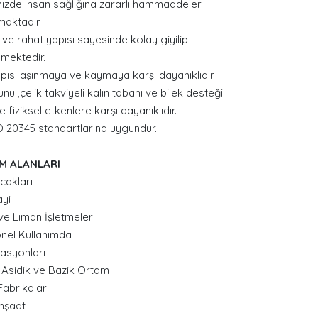
mizde insan sağlığına zararlı hammaddeler
aktadır.
ve rahat yapısı sayesinde kolay giyilip
ilmektedir.
pısı aşınmaya ve kaymaya karşı dayanıklıdır.
unu ,çelik takviyeli kalın tabanı ve bilek desteği
 fiziksel etkenlere karşı dayanıklıdır.
O 20345 standartlarına uygundur.
M ALANLARI
akları
ayi
ve Liman İşletmeleri
nel Kullanımda
tasyonları
ü Asidik ve Bazik Ortam
abrikaları
İnşaat