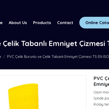
ge
About Us
Products
Contact
Online Cata
 Çelik Tabanlı Emniyet Çizmesi
e
PVC Çelik Burunlu ve Çelik Tabanlı Emniyet Çizmesi TS EN IS
PVC Çe
Emniye
Uzun mode
İçinde po
Kolay tem