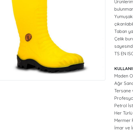
Ürünleri
bulunmam
Yumuşak 
çıkarılab
Taban ya
Çelik bur
sayesinde
TS EN IS
KULLANI
Maden Oc
Ağır San
Tersane 
Profesyo
Petrol İs
Her Türl
Mermer F
İmar ve 